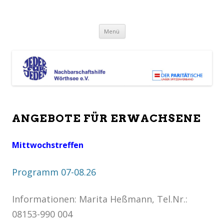
NACHBARSCHAFTSHILFE
Jeder für Jeden – Ferienangebote, Beratung und Hilfe, Fit und aktiv
Springe
bleiben, Vorträge, Seniorensport, Kinderbetreuung
WÖRTHSEE
Menü
zum
Inhalt
ANGEBOTE FÜR ERWACHSENE
Mittwochstreffen
Programm 07-08.26
Informationen: Marita Heßmann, Tel.Nr.:
08153-990 004